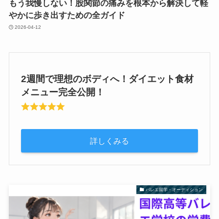
もう我慢しない！股関節の痛みを根本から解決して軽
やかに歩き出すための全ガイド
2026-04-12
2週間で理想のボディへ！ダイエット食材
メニュー完全公開！
詳しくみる
バレエ留学・オーディション