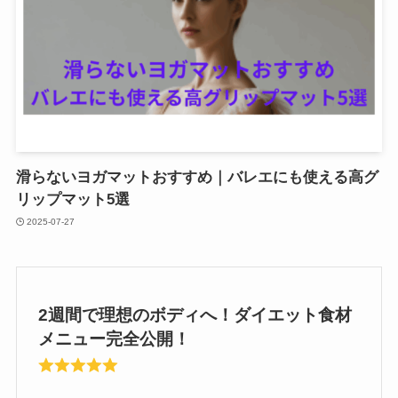
滑らないヨガマットおすすめ｜バレエにも使える高グ
リップマット5選
2025-07-27
2週間で理想のボディへ！ダイエット食材
メニュー完全公開！