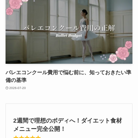
バレエコンクール費用で悩む前に、知っておきたい準
備の基準
2026-07-20
2週間で理想のボディへ！ダイエット食材
メニュー完全公開！