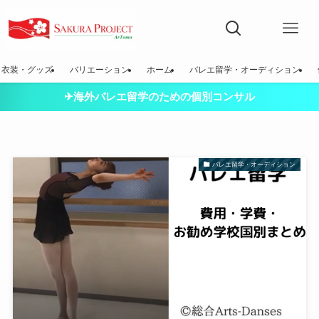
衣装・グッズ
バリエーション
ホーム
バレエ留学・オーディション
✈海外バレエ留学のための個別コンサル
バレエ留学・オーディション