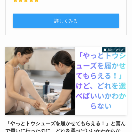
詳しくみる
衣装・グッズ
「やっとトウシューズを履かせてもらえる！」と喜ん
で買いに行ったのに、どれを選べばいいかわからな