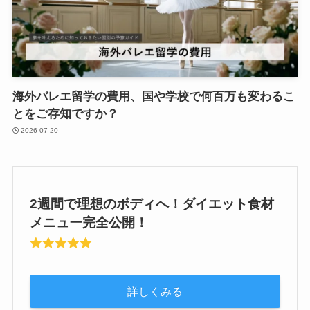
海外バレエ留学の費用、国や学校で何百万も変わるこ
とをご存知ですか？
2026-07-20
2週間で理想のボディへ！ダイエット食材
メニュー完全公開！
詳しくみる