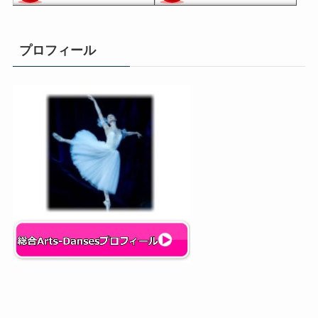
プロフィール