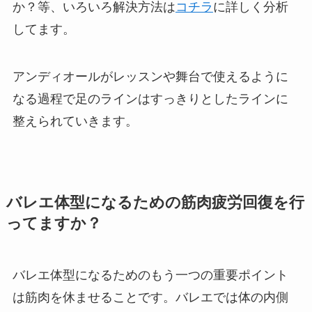
か？等、いろいろ解決方法は
コチラ
に詳しく分析
してます。
アンディオールがレッスンや舞台で使えるように
なる過程で足のラインはすっきりとしたラインに
整えられていきます。
バレエ体型になるための筋肉疲労回復を行
ってますか？
バレエ体型になるためのもう一つの重要ポイント
は筋肉を休ませることです。バレエでは体の内側