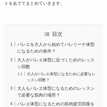
トをあててまとめていきます。
目次
バレエを大人から始めてバレリーナ体型
になるための条件？
大人がバレエ体型に近づくためのレッス
ン回数
大人がバレエ体型になるために必要なレ
ッスン回数？
大人もバレエ体型になるためのレッスン
で必要な筋肉の場所？
バレエ体型になるための筋肉疲労回復を