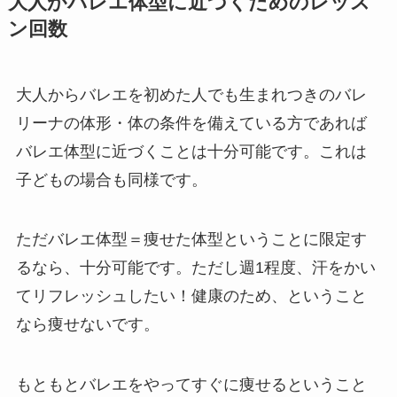
大人がバレエ体型に近づくためのレッス
ン回数
大人からバレエを初めた人でも生まれつきのバレ
リーナの体形・体の条件を備えている方であれば
バレエ体型に近づくことは十分可能です。これは
子どもの場合も同様です。
ただバレエ体型＝痩せた体型ということに限定す
るなら、十分可能です。ただし週1程度、汗をかい
てリフレッシュしたい！健康のため、ということ
なら痩せないです。
もともとバレエをやってすぐに痩せるということ