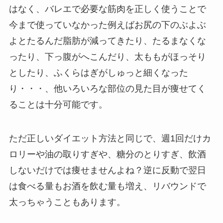
はなく、バレエで必要な筋肉を正しく使うことで
今まで使っていなかった例えばお尻の下のぶよぶ
よとたるんだ脂肪が減ってきたり、たるまなくな
ったり、下っ腹がへこんだり、太ももがほっそり
としたり、ふくらはぎがしゅっと細くなった
り・・・、他いろいろな部位の見た目が痩せてく
ることは十分可能です。
ただ正しいダイエット方法と同じで、週1回だけカ
ロリーや油の取りすぎや、糖分のとりすぎ、飲酒
しないだけでは痩せませんよね？逆に反動で翌日
は食べる量もお酒を飲む量も増え、リバウンドで
太っちゃうこともあります。