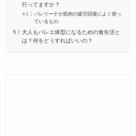
行ってますか？
バレリーナが筋肉の疲労回復によく使っ
ているもの
大人もバレエ体型になるための食生活と
は？何をどうすればいいの？