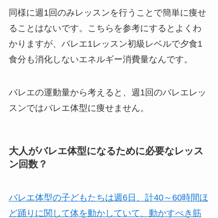
同様に週1回のみレッスンを行うことで簡単に痩せ
ることはないです。こちらを参考にするとよくわ
かりますが、バレエ1レッスン初級レベルで夕食1
食分も消化しないエネルギー消費量なんです。
バレエの運動量から考えると、週1回のバレエレッ
スンではバレエ体型に痩せません。
大人がバレエ体型になるために必要なレッス
ン回数？
バレエ体型の子どもたちは週6日、計40～60時間ほ
ど踊りに関して体を動かしていて、動かすべき筋