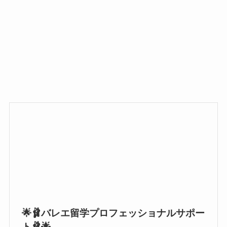
🌟🩰バレエ留学プロフェッショナルサポー
ト🩰🌟