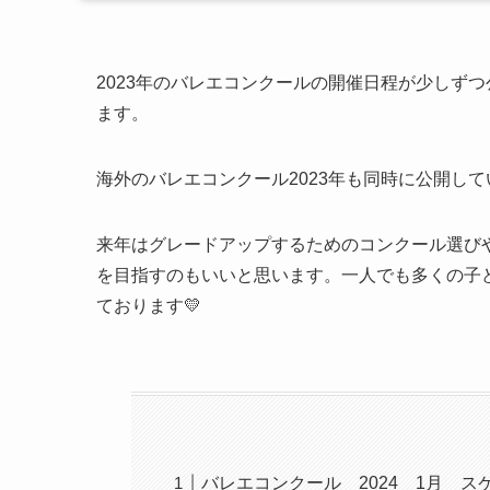
2023年のバレエコンクールの開催日程が少しず
ます。
海外のバレエコンクール2023年も同時に公開し
来年はグレードアップするためのコンクール選び
を目指すのもいいと思います。一人でも多くの子
ております💛
バレエコンクール 2024 1月 ス