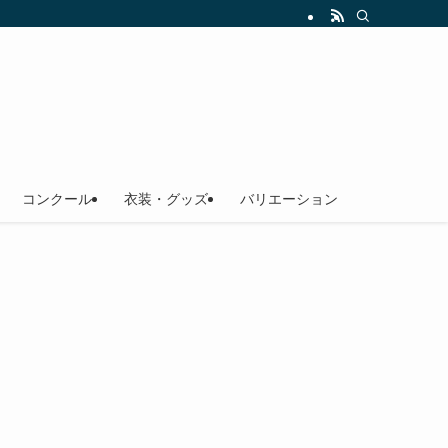
コンクール
衣装・グッズ
バリエーション