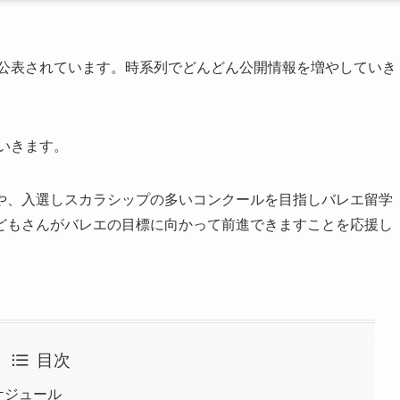
つ公表されています。時系列でどんどん公開情報を増やしていき
ていきます。
や、入選しスカラシップの多いコンクールを目指しバレエ留学
どもさんがバレエの目標に向かって前進できますことを応援し
目次
ケジュール