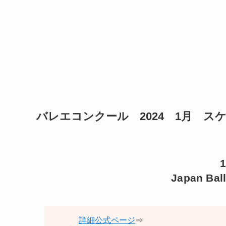
バレエコンクール 2024 1月 ス
Japan Bal
詳細
公式ページ
⇒