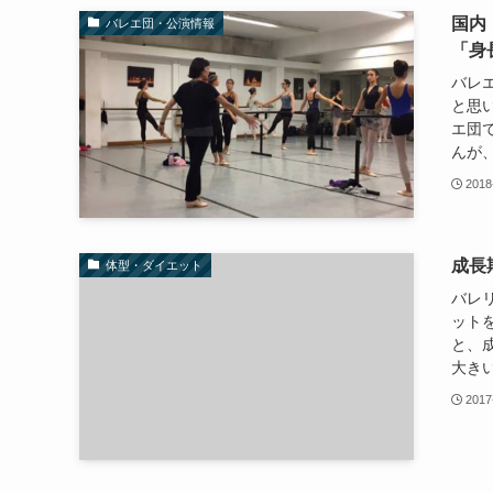
国内
バレエ団・公演情報
「身
バレ
と思
エ団
んが、
2018
成長
体型・ダイエット
バレ
ット
と、
大き
2017