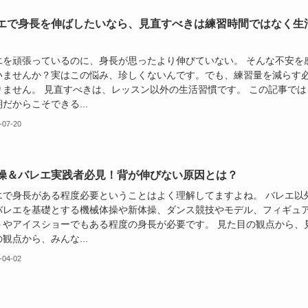
エで身長を伸ばしたいなら、見直すべきは練習時間ではなく生
エを頑張っているのに、身長が思ったより伸びていない。 そんな不安を
いませんか？実はこの悩み、珍しくないんです。でも、練習量を減らす
りません。 見直すべきは、レッスン以外の生活習慣です。 この記事では
だからこそできる...
-07-20
操＆バレエ実践者必見！背が伸びない原因とは？
エで身長がある程度必要ということはよく理解してますよね。 バレエ以
バレエを基礎とする機械体操や新体操、ダンス競技やモデル、フィギュ
トやアイスショーでもある程度の身長が必要です。 見た目の観点から、
観点から、みんな...
-04-02