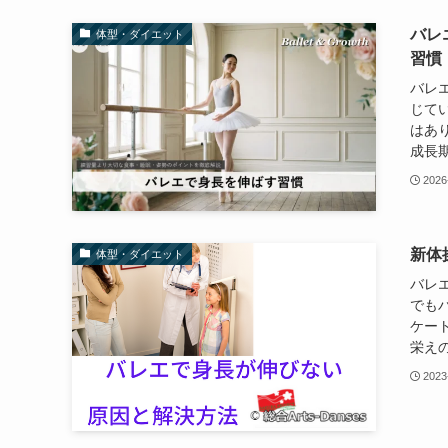
バレ
体型・ダイエット
習慣
バレ
じて
はあ
成長期
2026
新体
体型・ダイエット
バレ
でも
ケー
栄えの
2023