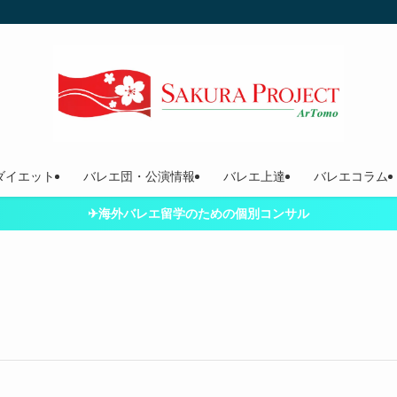
ダイエット
バレエ団・公演情報
バレエ上達
バレエコラム
✈海外バレエ留学のための個別コンサル