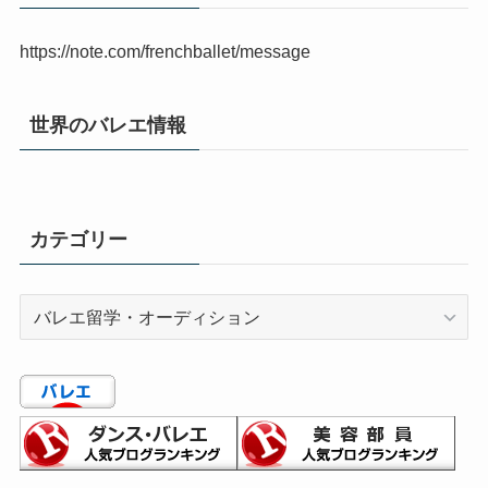
https://note.com/frenchballet/message
世界のバレエ情報
カテゴリー
カ
テ
ゴ
リ
ー