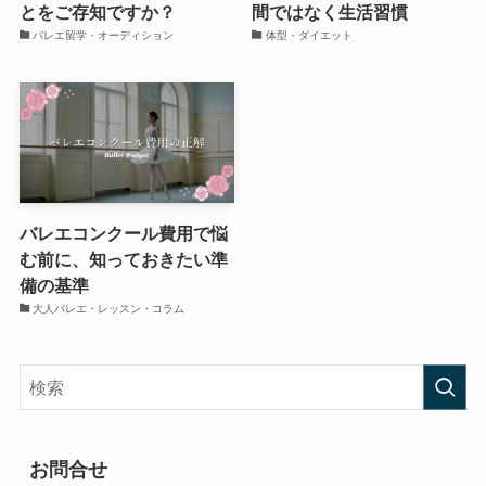
とをご存知ですか？
間ではなく生活習慣
バレエ留学・オーディション
体型・ダイエット
バレエコンクール費用で悩
む前に、知っておきたい準
備の基準
大人バレエ・レッスン・コラム
お問合せ