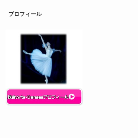
プロフィール