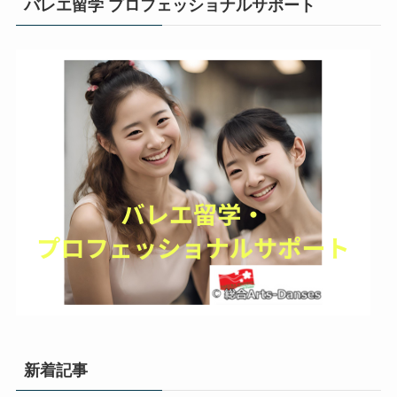
バレエ留学 プロフェッショナルサポート
新着記事