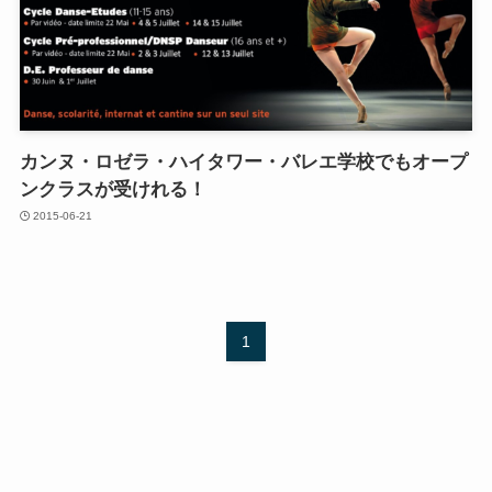
カンヌ・ロゼラ・ハイタワー・バレエ学校でもオープ
ンクラスが受けれる！
2015-06-21
1