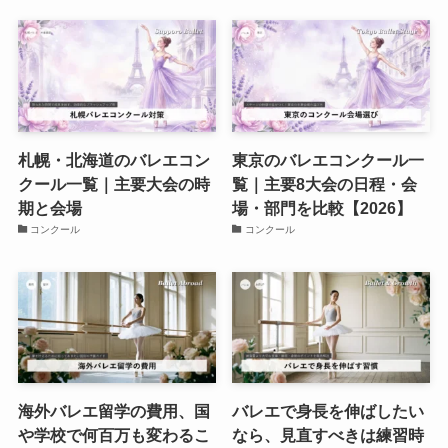
札幌・北海道のバレエコン
東京のバレエコンクール一
クール一覧｜主要大会の時
覧｜主要8大会の日程・会
期と会場
場・部門を比較【2026】
コンクール
コンクール
海外バレエ留学の費用、国
バレエで身長を伸ばしたい
や学校で何百万も変わるこ
なら、見直すべきは練習時