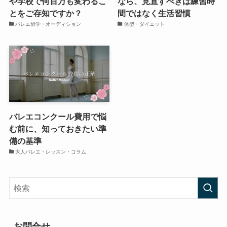
や学校で何百万も変わるこ
なら、見直すべきは練習時
とをご存知ですか？
間ではなく生活習慣
バレエ留学・オーディション
体型・ダイエット
バレエコンクール費用で悩
む前に、知っておきたい準
備の基準
大人バレエ・レッスン・コラム
お問合せ