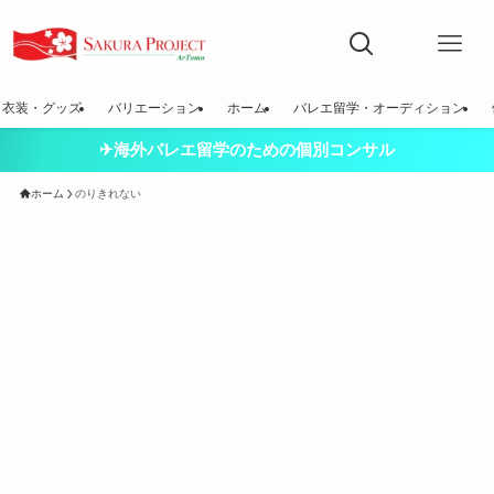
衣装・グッズ
バリエーション
ホーム
バレエ留学・オーディション
✈海外バレエ留学のための個別コンサル
ホーム
のりきれない