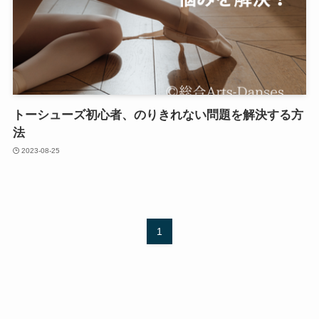
トーシューズ初心者、のりきれない問題を解決する方
法
2023-08-25
1