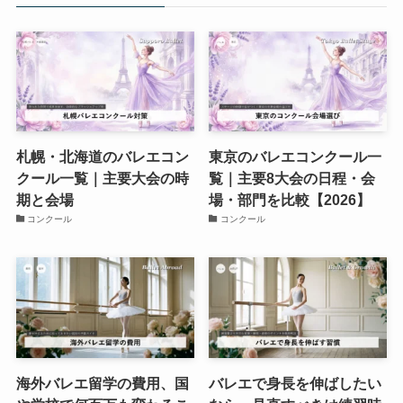
札幌・北海道のバレエコン
東京のバレエコンクール一
クール一覧｜主要大会の時
覧｜主要8大会の日程・会
期と会場
場・部門を比較【2026】
コンクール
コンクール
海外バレエ留学の費用、国
バレエで身長を伸ばしたい