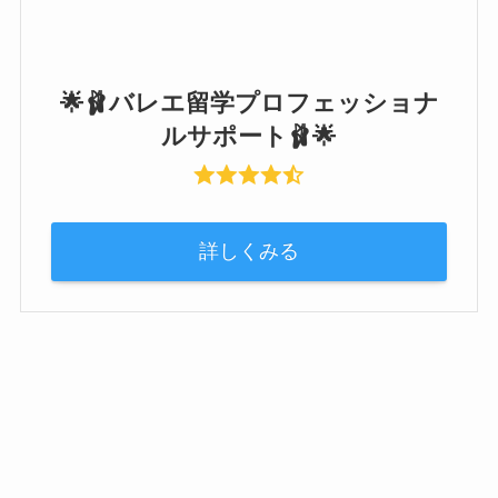
🌟🩰バレエ留学プロフェッショナ
ルサポート🩰🌟
詳しくみる