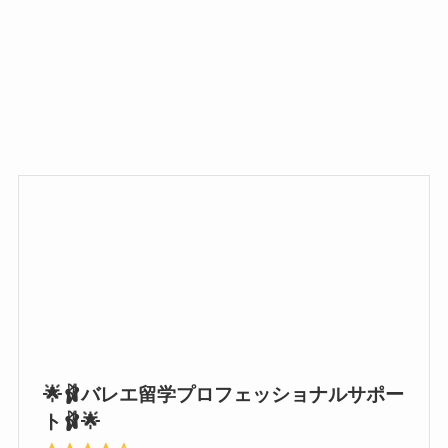
🌟🩰バレエ留学プロフェッショナルサポー
ト🩰🌟