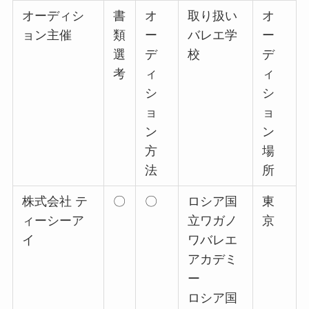
オーディシ
書
オ
取り扱い
オ
ョン主催
類
ー
バレエ学
ー
選
デ
校
デ
考
ィ
ィ
シ
シ
ョ
ョ
ン
ン
方
場
法
所
株式会社 テ
〇
〇
ロシア国
東
ィーシーア
立ワガノ
京
イ
ワバレエ
アカデミ
ー
ロシア国