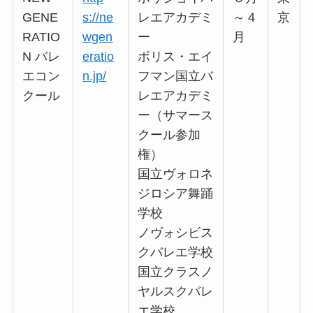
GENE
s://ne
レエアカデミ
～４
京
RATIO
wgen
ー
月
N バレ
eratio
ボリス・エイ
エコン
n.jp/
フマン国立バ
クール
レエアカデミ
ー（サマース
クール参加
権）
国立ヴォロネ
ジロシア舞踊
学校
ノヴォシビス
クバレエ学校
国立クラスノ
ヤルスクバレ
エ学校