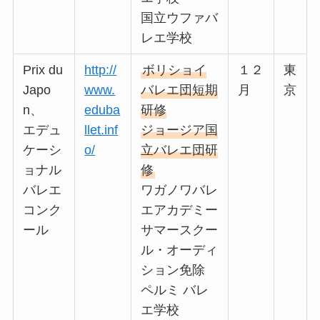
国立ウファバ
レエ学校
Prix du
http://
ボリショイ
１２
東
Japo
www.
バレエ団短期
月
京
n、
eduba
研修
エデュ
llet.inf
ジョージア国
ケーシ
o/
立バレエ団研
ョナル
修
バレエ
ワガノワバレ
コンク
エアカデミー
ール
サマースクー
ル・オーディ
ション免除
ペルミ バレ
エ学校