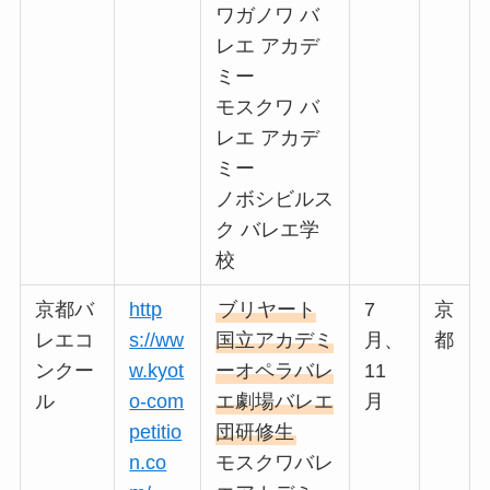
ワガノワ バ
レエ アカデ
ミー
モスクワ バ
レエ アカデ
ミー
ノボシビルス
ク バレエ学
校
京都バ
http
ブリヤート
7
京
レエコ
s://ww
国立アカデミ
月、
都
ンクー
w.kyot
ーオペラバレ
11
ル
o-com
エ劇場バレエ
月
petitio
団研修生
n.co
モスクワバレ