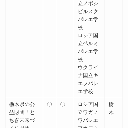
立ノボシ
ビルスク
バレエ学
校
ロシア国
立ペルミ
バレエ学
校
ウクライ
ナ国立キ
エフバレ
エ学校
栃木県の公
〇
〇
ロシア国
栃
益財団「と
立ワガノ
木
ちぎ未来づ
ワバレエ