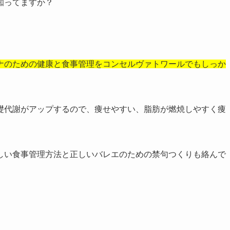
知ってますか？
ナのための健康と食事管理をコンセルヴァトワールでもしっか
礎代謝がアップするので、痩せやすい、脂肪が燃焼しやすく痩
しい食事管理方法と正しいバレエのための禁句つくりも絡んで