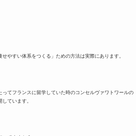
痩せやすい体系をつくる」ための方法は実際にあります。
たってフランスに留学していた時のコンセルヴァワトワールの
開しています。