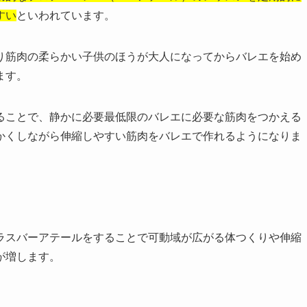
すい
といわれています。
り筋肉の柔らかい子供のほうが大人になってからバレエを始め
ます。
ることで、静かに必要最低限のバレエに必要な筋肉をつかえる
かくしながら伸縮しやすい筋肉をバレエで作れるようになりま
ラスバーアテールをすることで可動域が広がる体つくりや伸縮
が増します。