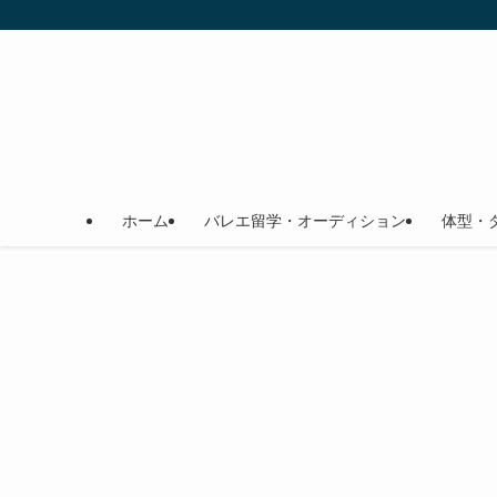
ホーム
バレエ留学・オーディション
体型・