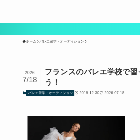
ホーム
バレエ留学・オーディション
フランスのバレエ学校で習
2026
7/18
う！
2019-12-30
2026-07-18
バレエ留学・オーディション