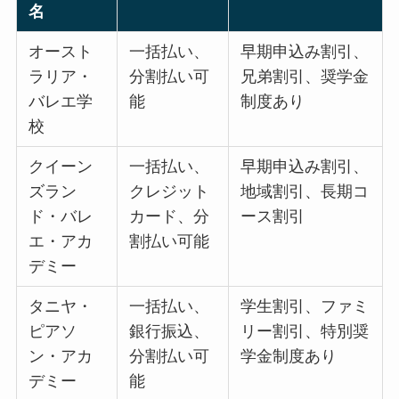
名
オースト
一括払い、
早期申込み割引、
ラリア・
分割払い可
兄弟割引、奨学金
バレエ学
能
制度あり
校
クイーン
一括払い、
早期申込み割引、
ズラン
クレジット
地域割引、長期コ
ド・バレ
カード、分
ース割引
エ・アカ
割払い可能
デミー
タニヤ・
一括払い、
学生割引、ファミ
ピアソ
銀行振込、
リー割引、特別奨
ン・アカ
分割払い可
学金制度あり
デミー
能