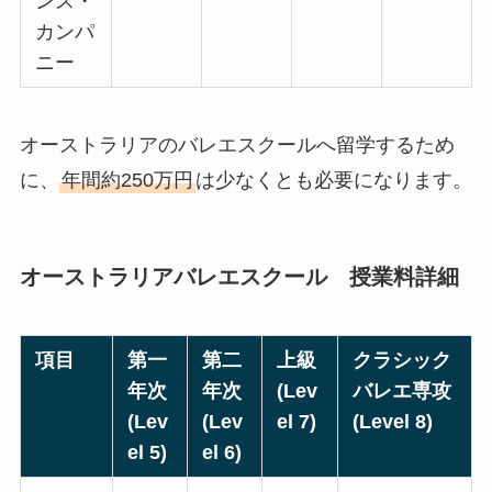
ンス・
カンパ
ニー
オーストラリアのバレエスクールへ留学するため
に、
年間約250万円
は少なくとも必要になります。
オーストラリアバレエスクール 授業料詳細
項目
第一
第二
上級
クラシック
年次
年次
(Lev
バレエ専攻
(Lev
(Lev
el 7)
(Level 8)
el 5)
el 6)