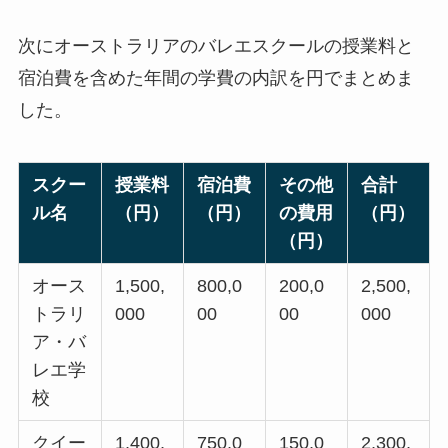
次にオーストラリアのバレエスクールの授業料と
宿泊費を含めた年間の学費の内訳を円でまとめま
した。
スクー
授業料
宿泊費
その他
合計
ル名
（円）
（円）
の費用
（円）
（円）
オース
1,500,
800,0
200,0
2,500,
トラリ
000
00
00
000
ア・バ
レエ学
校
クイー
1,400,
750,0
150,0
2,300,