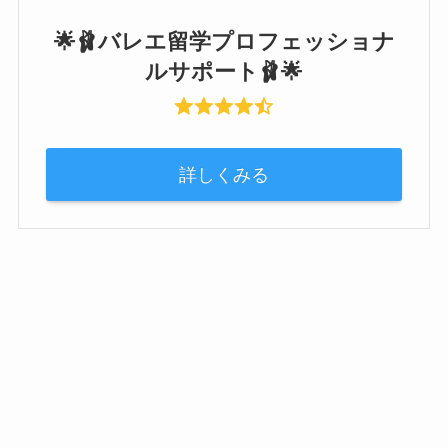
🌟🩰バレエ留学プロフェッショナ
ルサポート🩰🌟
詳しくみる